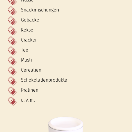
Snackmischungen
Gebäcke
Kekse
Cracker
Tee
Müsli
Cerealien
Schokoladenprodukte
Pralinen
u. v. m.