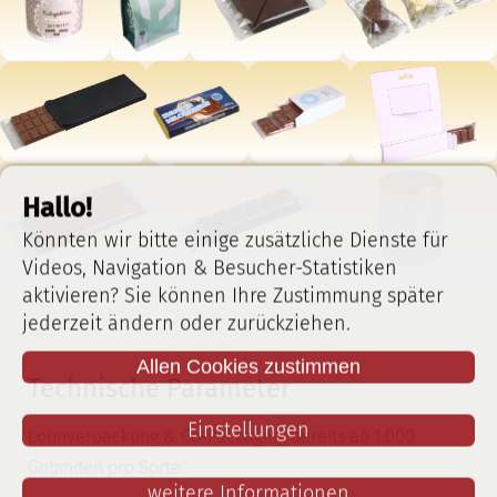
Hallo!
Könnten wir bitte einige zusätzliche Dienste für
Videos, Navigation & Besucher-Statistiken
aktivieren? Sie können Ihre Zustimmung später
jederzeit ändern oder zurückziehen.
Allen Cookies zustimmen
Technische Parameter
Einstellungen
Lohnverpackung & Co-Packaging bereits ab 1.000
Gebinden pro Sorte.
weitere Informationen